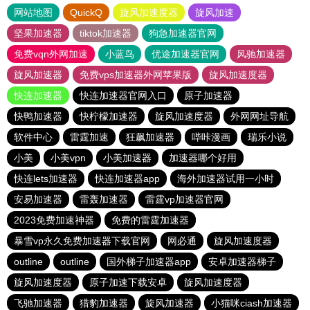
网站地图
QuickQ
旋风加速度器
旋风加速
坚果加速器
tiktok加速器
狗急加速器官网
免费vqn外网加速
小蓝鸟
优途加速器官网
风驰加速器
旋风加速器
免费vps加速器外网苹果版
旋风加速度器
快连加速器
快连加速器官网入口
原子加速器
快鸭加速器
快柠檬加速器
旋风加速度器
外网网址导航
软件中心
雷霆加速
狂飙加速器
哔咔漫画
瑞乐小说
小美
小美vpn
小美加速器
加速器哪个好用
快连lets加速器
快连加速器app
海外加速器试用一小时
安易加速器
雷轰加速器
雷霆vp加速器官网
2023免费加速神器
免费的雷霆加速器
暴雪vp永久免费加速器下载官网
网必通
旋风加速度器
outline
outline
国外梯子加速器app
安卓加速器梯子
旋风加速度器
原子加速下载安卓
旋风加速度器
飞驰加速器
猎豹加速器
旋风加速器
小猫咪ciash加速器