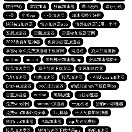
软件中心
雷霆加速
狂飙加速器
哔咔漫画
瑞乐小说
小美
小美vpn
小美加速器
加速器哪个好用
快连lets加速器
快连加速器app
海外加速器试用一小时
安易加速器
雷轰加速器
雷霆vp加速器官网
2023免费加速神器
免费的雷霆加速器
暴雪vp永久免费加速器下载官网
网必通
旋风加速度器
outline
outline
国外梯子加速器app
安卓加速器梯子
旋风加速度器
原子加速下载安卓
旋风加速度器
飞驰加速器
猎豹加速器
旋风加速器
小猫咪ciash加速器
BitzNet加速器
大机场加速器
蚂蚁加速npv下载官网ios
雷霆加器速
outline
黑洞加速
白鲸加速器
免费vqn外网
hammer加速器
一元机场
猎豹nvp加速器
免费vqn加速外网安卓
1元机场
十大免费加速神器
黑洞nvp加速器
飞鸟加速器
vqn加速免费版
旋风加速度器
银河加速器下载苹果ins
蚂蚁加速器