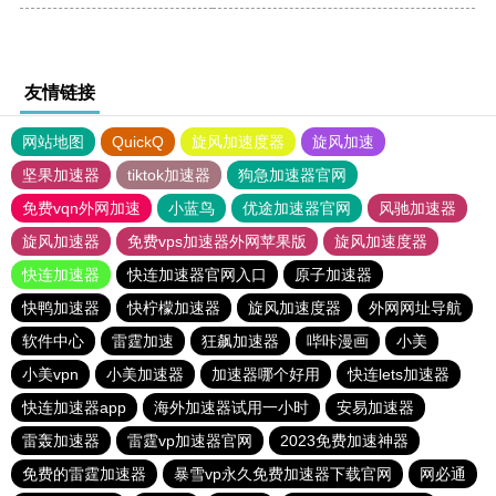
友情链接
网站地图
QuickQ
旋风加速度器
旋风加速
坚果加速器
tiktok加速器
狗急加速器官网
免费vqn外网加速
小蓝鸟
优途加速器官网
风驰加速器
旋风加速器
免费vps加速器外网苹果版
旋风加速度器
快连加速器
快连加速器官网入口
原子加速器
快鸭加速器
快柠檬加速器
旋风加速度器
外网网址导航
软件中心
雷霆加速
狂飙加速器
哔咔漫画
小美
小美vpn
小美加速器
加速器哪个好用
快连lets加速器
快连加速器app
海外加速器试用一小时
安易加速器
雷轰加速器
雷霆vp加速器官网
2023免费加速神器
免费的雷霆加速器
暴雪vp永久免费加速器下载官网
网必通