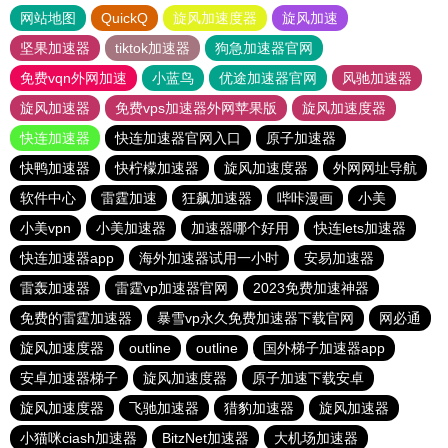
网站地图
QuickQ
旋风加速度器
旋风加速
坚果加速器
tiktok加速器
狗急加速器官网
免费vqn外网加速
小蓝鸟
优途加速器官网
风驰加速器
旋风加速器
免费vps加速器外网苹果版
旋风加速度器
快连加速器
快连加速器官网入口
原子加速器
快鸭加速器
快柠檬加速器
旋风加速度器
外网网址导航
软件中心
雷霆加速
狂飙加速器
哔咔漫画
小美
小美vpn
小美加速器
加速器哪个好用
快连lets加速器
快连加速器app
海外加速器试用一小时
安易加速器
雷轰加速器
雷霆vp加速器官网
2023免费加速神器
免费的雷霆加速器
暴雪vp永久免费加速器下载官网
网必通
旋风加速度器
outline
outline
国外梯子加速器app
安卓加速器梯子
旋风加速度器
原子加速下载安卓
旋风加速度器
飞驰加速器
猎豹加速器
旋风加速器
小猫咪ciash加速器
BitzNet加速器
大机场加速器