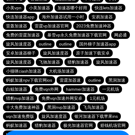
小美vpn
小美加速器
加速器哪个好用
快连lets加速器
快连加速器app
海外加速器试用一小时
安易加速器
雷轰加速器
雷霆vp加速器官网
2023免费加速神器
免费的雷霆加速器
暴雪vp永久免费加速器下载官网
网必通
旋风加速度器
outline
outline
国外梯子加速器app
安卓加速器梯子
旋风加速度器
原子加速下载安卓
旋风加速度器
飞驰加速器
猎豹加速器
旋风加速器
小猫咪ciash加速器
大机场加速器
蚂蚁加速npv下载官网ios
雷霆加器速
outline
黑洞加速
白鲸加速器
免费vqn外网
hammer加速器
一元机场
猎豹nvp加速器
免费vqn加速外网安卓
1元机场
十大免费加速神器
黑洞nvp加速器
飞鸟加速器
vqn加速免费版
旋风加速度器
银河加速器下载苹果ins
蚂蚁加速器
猎豹加速器
极光加速器官网
赔钱机场官网
twitter加速器
西柚加速器