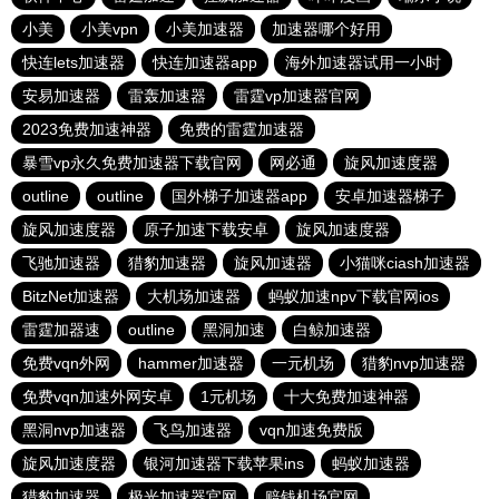
小美
小美vpn
小美加速器
加速器哪个好用
快连lets加速器
快连加速器app
海外加速器试用一小时
安易加速器
雷轰加速器
雷霆vp加速器官网
2023免费加速神器
免费的雷霆加速器
暴雪vp永久免费加速器下载官网
网必通
旋风加速度器
outline
outline
国外梯子加速器app
安卓加速器梯子
旋风加速度器
原子加速下载安卓
旋风加速度器
飞驰加速器
猎豹加速器
旋风加速器
小猫咪ciash加速器
BitzNet加速器
大机场加速器
蚂蚁加速npv下载官网ios
雷霆加器速
outline
黑洞加速
白鲸加速器
免费vqn外网
hammer加速器
一元机场
猎豹nvp加速器
免费vqn加速外网安卓
1元机场
十大免费加速神器
黑洞nvp加速器
飞鸟加速器
vqn加速免费版
旋风加速度器
银河加速器下载苹果ins
蚂蚁加速器
猎豹加速器
极光加速器官网
赔钱机场官网