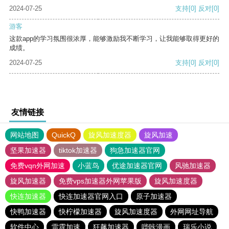
2024-07-25
支持
[0]
反对
[0]
游客
这款app的学习氛围很浓厚，能够激励我不断学习，让我能够取得更好的
成绩。
2024-07-25
支持
[0]
反对
[0]
友情链接
网站地图
QuickQ
旋风加速度器
旋风加速
坚果加速器
tiktok加速器
狗急加速器官网
免费vqn外网加速
小蓝鸟
优途加速器官网
风驰加速器
旋风加速器
免费vps加速器外网苹果版
旋风加速度器
快连加速器
快连加速器官网入口
原子加速器
快鸭加速器
快柠檬加速器
旋风加速度器
外网网址导航
软件中心
雷霆加速
狂飙加速器
哔咔漫画
瑞乐小说