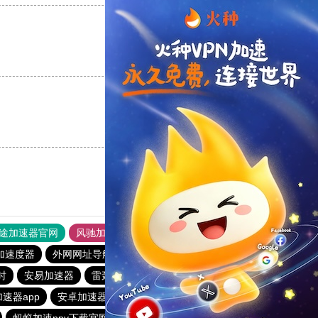
支持
[0]
反对
[0]
支持
[0]
反对
[0]
途加速器官网
风驰加速器
旋风加速器
加速度器
外网网址导航
软件中心
雷霆加速
狂飙加速器
时
安易加速器
雷轰加速器
雷霆vp加速器官网
速器app
安卓加速器梯子
旋风加速度器
蚂蚁加速npv下载官网ios
雷霆加器速
outline
黑洞加速