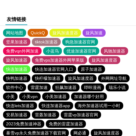
友情链接
网站地图
QuickQ
旋风加速度器
旋风加速
坚果加速器
tiktok加速器
狗急加速器官网
免费vqn外网加速
小蓝鸟
优途加速器官网
风驰加速器
旋风加速器
免费vps加速器外网苹果版
旋风加速度器
快连加速器
快连加速器官网入口
原子加速器
快鸭加速器
快柠檬加速器
旋风加速度器
外网网址导航
软件中心
雷霆加速
狂飙加速器
哔咔漫画
瑞乐小说
小美
小美vpn
小美加速器
加速器哪个好用
快连lets加速器
快连加速器app
海外加速器试用一小时
安易加速器
雷轰加速器
雷霆vp加速器官网
2023免费加速神器
免费的雷霆加速器
暴雪vp永久免费加速器下载官网
网必通
旋风加速度器