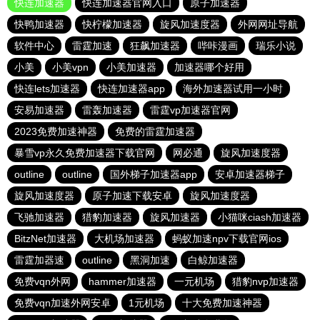
快连加速器
快连加速器官网入口
原子加速器
快鸭加速器
快柠檬加速器
旋风加速度器
外网网址导航
软件中心
雷霆加速
狂飙加速器
哔咔漫画
瑞乐小说
小美
小美vpn
小美加速器
加速器哪个好用
快连lets加速器
快连加速器app
海外加速器试用一小时
安易加速器
雷轰加速器
雷霆vp加速器官网
2023免费加速神器
免费的雷霆加速器
暴雪vp永久免费加速器下载官网
网必通
旋风加速度器
outline
outline
国外梯子加速器app
安卓加速器梯子
旋风加速度器
原子加速下载安卓
旋风加速度器
飞驰加速器
猎豹加速器
旋风加速器
小猫咪ciash加速器
BitzNet加速器
大机场加速器
蚂蚁加速npv下载官网ios
雷霆加器速
outline
黑洞加速
白鲸加速器
免费vqn外网
hammer加速器
一元机场
猎豹nvp加速器
免费vqn加速外网安卓
1元机场
十大免费加速神器