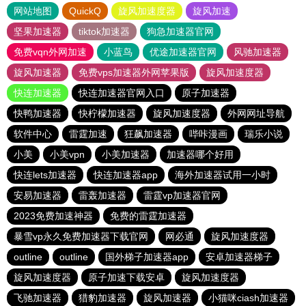
网站地图
QuickQ
旋风加速度器
旋风加速
坚果加速器
tiktok加速器
狗急加速器官网
免费vqn外网加速
小蓝鸟
优途加速器官网
风驰加速器
旋风加速器
免费vps加速器外网苹果版
旋风加速度器
快连加速器
快连加速器官网入口
原子加速器
快鸭加速器
快柠檬加速器
旋风加速度器
外网网址导航
软件中心
雷霆加速
狂飙加速器
哔咔漫画
瑞乐小说
小美
小美vpn
小美加速器
加速器哪个好用
快连lets加速器
快连加速器app
海外加速器试用一小时
安易加速器
雷轰加速器
雷霆vp加速器官网
2023免费加速神器
免费的雷霆加速器
暴雪vp永久免费加速器下载官网
网必通
旋风加速度器
outline
outline
国外梯子加速器app
安卓加速器梯子
旋风加速度器
原子加速下载安卓
旋风加速度器
飞驰加速器
猎豹加速器
旋风加速器
小猫咪ciash加速器