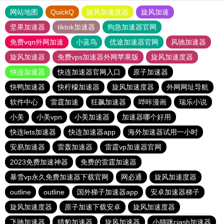
网站地图
QuickQ
旋风加速度器
旋风加速
坚果加速器
tiktok加速器
狗急加速器官网
免费vqn外网加速
小蓝鸟
优途加速器官网
风驰加速器
旋风加速器
免费vps加速器外网苹果版
旋风加速度器
快连加速器
快连加速器官网入口
原子加速器
快鸭加速器
快柠檬加速器
旋风加速度器
外网网址导航
软件中心
雷霆加速
狂飙加速器
哔咔漫画
瑞乐小说
小美
小美vpn
小美加速器
加速器哪个好用
快连lets加速器
快连加速器app
海外加速器试用一小时
安易加速器
雷轰加速器
雷霆vp加速器官网
2023免费加速神器
免费的雷霆加速器
暴雪vp永久免费加速器下载官网
网必通
旋风加速度器
outline
outline
国外梯子加速器app
安卓加速器梯子
旋风加速度器
原子加速下载安卓
旋风加速度器
飞驰加速器
猎豹加速器
旋风加速器
小猫咪ciash加速器