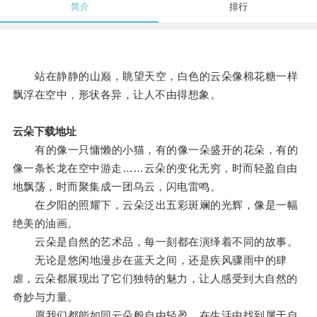
简介
排行
站在静静的山巅，眺望天空，白色的云朵像棉花糖一样
飘浮在空中，形状各异，让人不由得想象。
云朵下载地址
有的像一只慵懒的小猫，有的像一朵盛开的花朵，有的
像一条长龙在空中游走……云朵的变化无穷，时而轻盈自由
地飘荡，时而聚集成一团乌云，闪电雷鸣。
在夕阳的照耀下，云朵泛出五彩斑斓的光辉，像是一幅
绝美的油画。
云朵是自然的艺术品，每一刻都在演绎着不同的故事。
无论是悠闲地漫步在蓝天之间，还是疾风骤雨中的肆
虐，云朵都展现出了它们独特的魅力，让人感受到大自然的
奇妙与力量。
愿我们都能如同云朵般自由轻盈，在生活中找到属于自