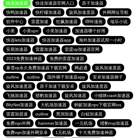
快连加速器
快连加速器官网入口
原子加速器
快鸭加速器
快柠檬加速器
旋风加速度器
外网网址导航
软件中心
雷霆加速
狂飙加速器
哔咔漫画
瑞乐小说
小美
小美vpn
小美加速器
加速器哪个好用
快连lets加速器
快连加速器app
海外加速器试用一小时
安易加速器
雷轰加速器
雷霆vp加速器官网
2023免费加速神器
免费的雷霆加速器
暴雪vp永久免费加速器下载官网
网必通
旋风加速度器
outline
outline
国外梯子加速器app
安卓加速器梯子
旋风加速度器
原子加速下载安卓
旋风加速度器
飞驰加速器
猎豹加速器
旋风加速器
小猫咪ciash加速器
BitzNet加速器
大机场加速器
蚂蚁加速npv下载官网ios
雷霆加器速
outline
黑洞加速
白鲸加速器
免费vqn外网
hammer加速器
一元机场
猎豹nvp加速器
免费vqn加速外网安卓
1元机场
十大免费加速神器