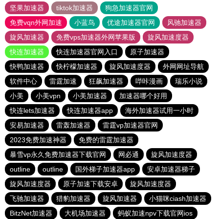
坚果加速器
tiktok加速器
狗急加速器官网
免费vqn外网加速
小蓝鸟
优途加速器官网
风驰加速器
旋风加速器
免费vps加速器外网苹果版
旋风加速度器
快连加速器
快连加速器官网入口
原子加速器
快鸭加速器
快柠檬加速器
旋风加速度器
外网网址导航
软件中心
雷霆加速
狂飙加速器
哔咔漫画
瑞乐小说
小美
小美vpn
小美加速器
加速器哪个好用
快连lets加速器
快连加速器app
海外加速器试用一小时
安易加速器
雷轰加速器
雷霆vp加速器官网
2023免费加速神器
免费的雷霆加速器
暴雪vp永久免费加速器下载官网
网必通
旋风加速度器
outline
outline
国外梯子加速器app
安卓加速器梯子
旋风加速度器
原子加速下载安卓
旋风加速度器
飞驰加速器
猎豹加速器
旋风加速器
小猫咪ciash加速器
BitzNet加速器
大机场加速器
蚂蚁加速npv下载官网ios