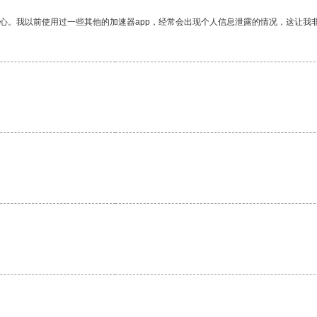
放心。我以前使用过一些其他的加速器app，经常会出现个人信息泄露的情况，这让我