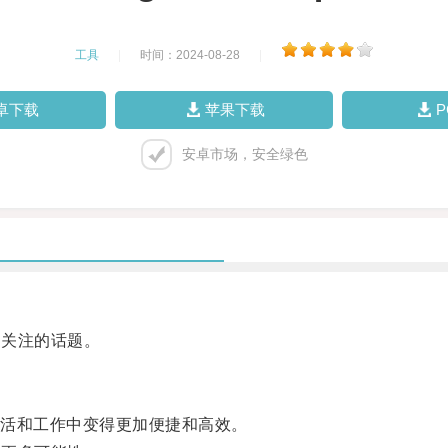
工具
|
时间：2024-08-28
|
卓下载
苹果下载
安卓市场，安全绿色
受关注的话题。
活和工作中变得更加便捷和高效。