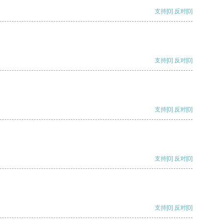
支持
[0]
反对
[0]
支持
[0]
反对
[0]
支持
[0]
反对
[0]
支持
[0]
反对
[0]
支持
[0]
反对
[0]