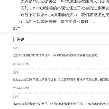
无论是代步还是办公，e-go加速器都能为人们提
同时，e-go加速器的出现也促进了社会的进步和
通过不断探索e-go加速器的潜力，我们将迎接更
让我们一起加速未来，探索更多可能性！。
#3#
评论
游客
这款app的用户群体非常庞大，我可以结识到来自世界各地的朋友。
2024-08-28
游客
这款app是我学习路上的良师益友，让我能够随时随地学习新知识，拓宽视
2024-08-28
游客
这款app是我旅行的好帮手，让我能够轻松找到目的地，了解当地的风土人