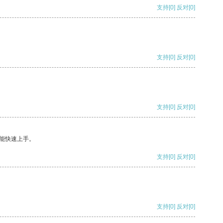
支持
[0]
反对
[0]
支持
[0]
反对
[0]
支持
[0]
反对
[0]
能快速上手。
支持
[0]
反对
[0]
支持
[0]
反对
[0]