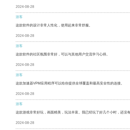
2024-08-28
游客
这款软件的设计非常人性化，使用起来非常舒服。
2024-08-28
游客
这款软件的社区氛围非常好，可以与其他用户交流学习心得。
2024-08-28
游客
这款加速器VPM应用程序可以给你提供全球覆盖和最高安全性的连接。
2024-08-28
游客
这款游戏非常好玩，画面精美，玩法丰富。我已经玩了好几个小时，还没
2024-08-28