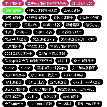
旋风加速器
免费vps加速器外网苹果版
旋风加速度器
快连加速器
快连加速器官网入口
原子加速器
快鸭加速器
快柠檬加速器
旋风加速度器
外网网址导航
软件中心
雷霆加速
狂飙加速器
哔咔漫画
瑞乐小说
小美
小美vpn
小美加速器
加速器哪个好用
快连lets加速器
快连加速器app
海外加速器试用一小时
安易加速器
雷轰加速器
雷霆vp加速器官网
2023免费加速神器
免费的雷霆加速器
暴雪vp永久免费加速器下载官网
网必通
旋风加速度器
outline
outline
国外梯子加速器app
安卓加速器梯子
旋风加速度器
原子加速下载安卓
旋风加速度器
飞驰加速器
猎豹加速器
旋风加速器
小猫咪ciash加速器
BitzNet加速器
大机场加速器
蚂蚁加速npv下载官网ios
雷霆加器速
outline
黑洞加速
白鲸加速器
免费vqn外网
hammer加速器
一元机场
猎豹nvp加速器