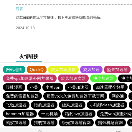
游客
这款app的物流非常快捷，我下单后很快就能收到商品。
2024-10-18
友情链接
网站地图
QuickQ
旋风加速度器
旋风加速
坚果加速器
免费vps加速器外网苹果版
旋风加速度器
快连加速器
快连
哔咔漫画
小美
小美vpn
小美加速器
加速器哪个好用
免费的雷霆加速器
暴雪vp永久免费加速器下载官网
网必通
飞驰加速器
猎豹加速器
旋风加速器
小猫咪ciash加速器
hammer加速器
一元机场
猎豹nvp加速器
免费vqn加速外
蚂蚁加速器
猎豹加速器
极光加速器官网
赔钱机场官网