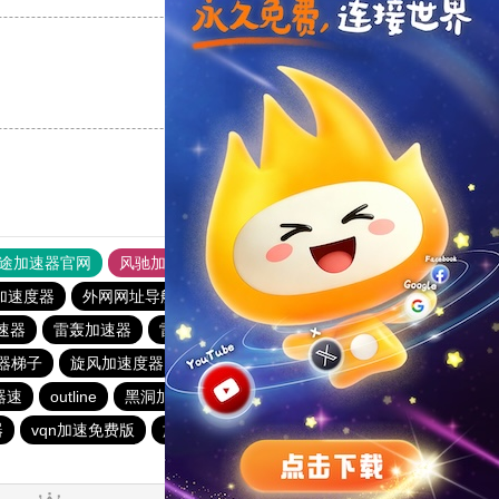
支持
[0]
反对
[0]
途加速器官网
风驰加速器
旋风加速器
加速度器
外网网址导航
软件中心
雷霆加速
狂飙加速器
速器
雷轰加速器
雷霆vp加速器官网
2023免费加速神器
器梯子
旋风加速度器
原子加速下载安卓
旋风加速度器
器速
outline
黑洞加速
白鲸加速器
免费vqn外网
器
vqn加速免费版
旋风加速度器
银河加速器下载苹果ins