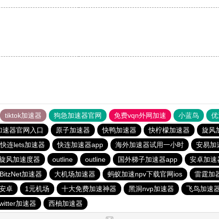
tiktok加速器
狗急加速器官网
免费vqn外网加速
小蓝鸟
优
加速器官网入口
原子加速器
快鸭加速器
快柠檬加速器
旋风
快连lets加速器
快连加速器app
海外加速器试用一小时
安易加
旋风加速度器
outline
outline
国外梯子加速器app
安卓加速
BitzNet加速器
大机场加速器
蚂蚁加速npv下载官网ios
雷霆加
网安卓
1元机场
十大免费加速神器
黑洞nvp加速器
飞鸟加速
twitter加速器
西柚加速器