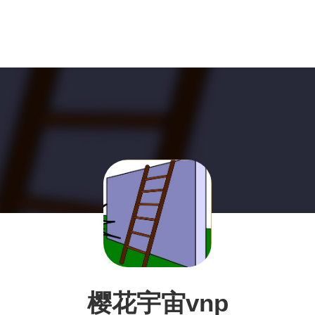
樱花宇宙vnp