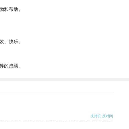
励和帮助。
效、快乐。
异的成绩。
支持
[0]
反对
[0]