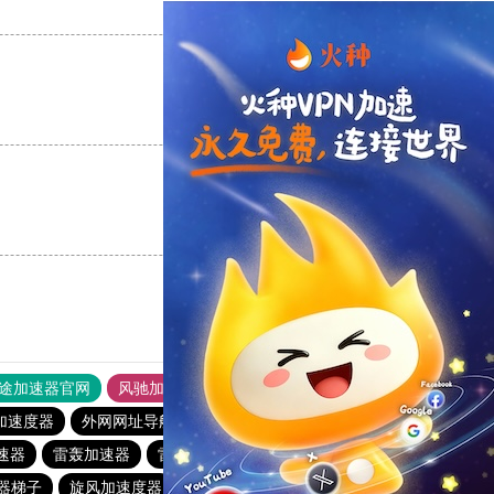
支持
[0]
反对
[0]
支持
[0]
反对
[0]
支持
[0]
反对
[0]
途加速器官网
风驰加速器
旋风加速器
加速度器
外网网址导航
软件中心
雷霆加速
狂飙加速器
速器
雷轰加速器
雷霆vp加速器官网
2023免费加速神器
器梯子
旋风加速度器
原子加速下载安卓
旋风加速度器