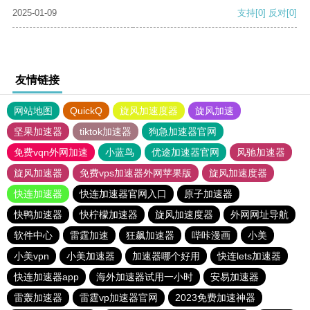
2025-01-09
支持
[0]
反对
[0]
友情链接
网站地图
QuickQ
旋风加速度器
旋风加速
坚果加速器
tiktok加速器
狗急加速器官网
免费vqn外网加速
小蓝鸟
优途加速器官网
风驰加速器
旋风加速器
免费vps加速器外网苹果版
旋风加速度器
快连加速器
快连加速器官网入口
原子加速器
快鸭加速器
快柠檬加速器
旋风加速度器
外网网址导航
软件中心
雷霆加速
狂飙加速器
哔咔漫画
小美
小美vpn
小美加速器
加速器哪个好用
快连lets加速器
快连加速器app
海外加速器试用一小时
安易加速器
雷轰加速器
雷霆vp加速器官网
2023免费加速神器