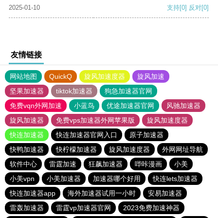
2025-01-10
支持
[0]
反对
[0]
友情链接
网站地图
QuickQ
旋风加速度器
旋风加速
坚果加速器
tiktok加速器
狗急加速器官网
免费vqn外网加速
小蓝鸟
优途加速器官网
风驰加速器
旋风加速器
免费vps加速器外网苹果版
旋风加速度器
快连加速器
快连加速器官网入口
原子加速器
快鸭加速器
快柠檬加速器
旋风加速度器
外网网址导航
软件中心
雷霆加速
狂飙加速器
哔咔漫画
小美
小美vpn
小美加速器
加速器哪个好用
快连lets加速器
快连加速器app
海外加速器试用一小时
安易加速器
雷轰加速器
雷霆vp加速器官网
2023免费加速神器