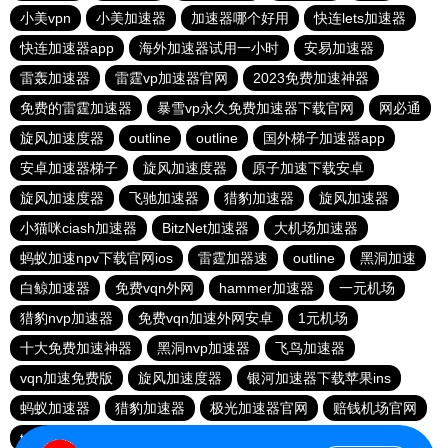
小美vpn
小美加速器
加速器哪个好用
快连lets加速器
快连加速器app
海外加速器试用一小时
安易加速器
雷轰加速器
雷霆vp加速器官网
2023免费加速神器
免费的雷霆加速器
暴雪vp永久免费加速器下载官网
网必通
旋风加速度器
outline
outline
国外梯子加速器app
安卓加速器梯子
旋风加速度器
原子加速下载安卓
旋风加速度器
飞驰加速器
猎豹加速器
旋风加速器
小猫咪ciash加速器
BitzNet加速器
大机场加速器
蚂蚁加速npv下载官网ios
雷霆加器速
outline
黑洞加速
白鲸加速器
免费vqn外网
hammer加速器
一元机场
猎豹nvp加速器
免费vqn加速外网安卓
1元机场
十大免费加速神器
黑洞nvp加速器
飞鸟加速器
vqn加速免费版
旋风加速度器
银河加速器下载苹果ins
蚂蚁加速器
猎豹加速器
极光加速器官网
赔钱机场官网
twitter加速器
西柚加速器