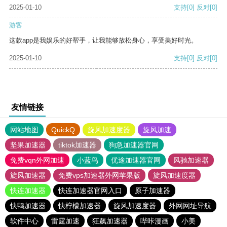
2025-01-10
支持
[0]
反对
[0]
游客
这款app是我娱乐的好帮手，让我能够放松身心，享受美好时光。
2025-01-10
支持
[0]
反对
[0]
友情链接
网站地图
QuickQ
旋风加速度器
旋风加速
坚果加速器
tiktok加速器
狗急加速器官网
免费vqn外网加速
小蓝鸟
优途加速器官网
风驰加速器
旋风加速器
免费vps加速器外网苹果版
旋风加速度器
快连加速器
快连加速器官网入口
原子加速器
快鸭加速器
快柠檬加速器
旋风加速度器
外网网址导航
软件中心
雷霆加速
狂飙加速器
哔咔漫画
小美