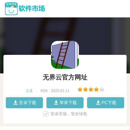
无界云官方网址
工具
|
时间：2025-01-11
|
安卓下载
苹果下载
PC下载
安卓市场，安全绿色