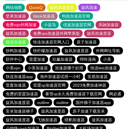
网站地图
QuickQ
旋风加速度器
旋风加速
坚果加速器
tiktok加速器
狗急加速器官网
免费vqn外网加速
小蓝鸟
优途加速器官网
风驰加速器
旋风加速器
免费vps加速器外网苹果版
旋风加速度器
快连加速器
快连加速器官网入口
原子加速器
快鸭加速器
快柠檬加速器
旋风加速度器
外网网址导航
软件中心
雷霆加速
狂飙加速器
哔咔漫画
小美
小美vpn
小美加速器
加速器哪个好用
快连lets加速器
快连加速器app
海外加速器试用一小时
安易加速器
雷轰加速器
雷霆vp加速器官网
2023免费加速神器
免费的雷霆加速器
暴雪vp永久免费加速器下载官网
网必通
旋风加速度器
outline
outline
国外梯子加速器app
安卓加速器梯子
旋风加速度器
原子加速下载安卓
旋风加速度器
飞驰加速器
猎豹加速器
旋风加速器
小猫咪ciash加速器
BitzNet加速器
大机场加速器