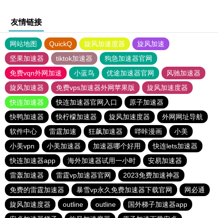
友情链接
网站地图
QuickQ
旋风加速度器
旋风加速
坚果加速器
tiktok加速器
狗急加速器官网
免费vqn外网加速
小蓝鸟
优途加速器官网
风驰加速器
旋风加速器
免费vps加速器外网苹果版
旋风加速度器
快连加速器
快连加速器官网入口
原子加速器
快鸭加速器
快柠檬加速器
旋风加速度器
外网网址导航
软件中心
雷霆加速
狂飙加速器
哔咔漫画
小美
小美vpn
小美加速器
加速器哪个好用
快连lets加速器
快连加速器app
海外加速器试用一小时
安易加速器
雷轰加速器
雷霆vp加速器官网
2023免费加速神器
免费的雷霆加速器
暴雪vp永久免费加速器下载官网
网必通
旋风加速度器
outline
outline
国外梯子加速器app