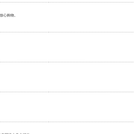
够放心购物。
。
。