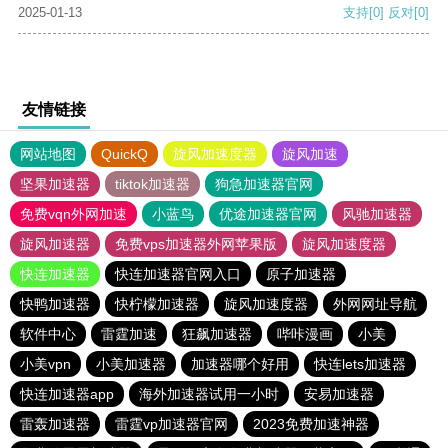
2025-01-13
支持
[0]
反对
[0]
友情链接
网站地图
QuickQ
旋风加速度器
旋风加速
坚果加速器
tiktok加速器
狗急加速器官网
免费vqn外网加速
小蓝鸟
优途加速器官网
风驰加速器
旋风加速器
免费vps加速器外网苹果版
旋风加速度器
快连加速器
快连加速器官网入口
原子加速器
快鸭加速器
快柠檬加速器
旋风加速度器
外网网址导航
软件中心
雷霆加速
狂飙加速器
哔咔漫画
小美
小美vpn
小美加速器
加速器哪个好用
快连lets加速器
快连加速器app
海外加速器试用一小时
安易加速器
雷轰加速器
雷霆vp加速器官网
2023免费加速神器