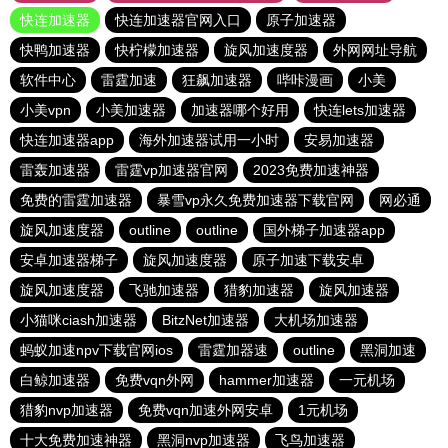
快连加速器
快连加速器官网入口
原子加速器
快鸭加速器
快柠檬加速器
旋风加速度器
外网网址导航
软件中心
雷霆加速
狂飙加速器
哔咔漫画
小美
小美vpn
小美加速器
加速器哪个好用
快连lets加速器
快连加速器app
海外加速器试用一小时
安易加速器
雷轰加速器
雷霆vp加速器官网
2023免费加速神器
免费的雷霆加速器
暴雪vp永久免费加速器下载官网
网必通
旋风加速度器
outline
outline
国外梯子加速器app
安卓加速器梯子
旋风加速度器
原子加速下载安卓
旋风加速度器
飞驰加速器
猎豹加速器
旋风加速器
小猫咪ciash加速器
BitzNet加速器
大机场加速器
蚂蚁加速npv下载官网ios
雷霆加器速
outline
黑洞加速
白鲸加速器
免费vqn外网
hammer加速器
一元机场
猎豹nvp加速器
免费vqn加速外网安卓
1元机场
十大免费加速神器
黑洞nvp加速器
飞鸟加速器