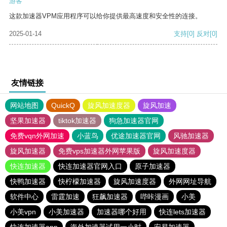
游客
这款加速器VPM应用程序可以给你提供最高速度和安全性的连接。
2025-01-14
支持
[0]
反对
[0]
友情链接
网站地图
QuickQ
旋风加速度器
旋风加速
坚果加速器
tiktok加速器
狗急加速器官网
免费vqn外网加速
小蓝鸟
优途加速器官网
风驰加速器
旋风加速器
免费vps加速器外网苹果版
旋风加速度器
快连加速器
快连加速器官网入口
原子加速器
快鸭加速器
快柠檬加速器
旋风加速度器
外网网址导航
软件中心
雷霆加速
狂飙加速器
哔咔漫画
小美
小美vpn
小美加速器
加速器哪个好用
快连lets加速器