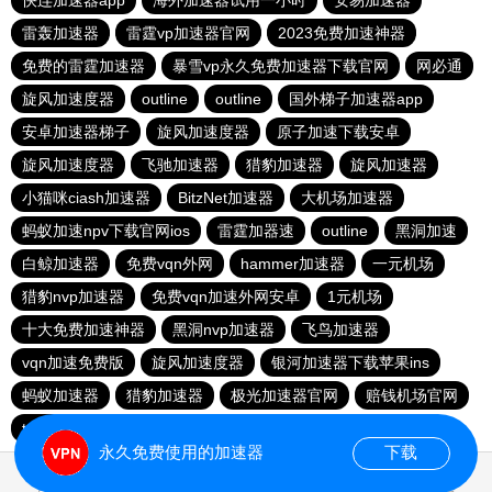
快连加速器app
海外加速器试用一小时
安易加速器
雷轰加速器
雷霆vp加速器官网
2023免费加速神器
免费的雷霆加速器
暴雪vp永久免费加速器下载官网
网必通
旋风加速度器
outline
outline
国外梯子加速器app
安卓加速器梯子
旋风加速度器
原子加速下载安卓
旋风加速度器
飞驰加速器
猎豹加速器
旋风加速器
小猫咪ciash加速器
BitzNet加速器
大机场加速器
蚂蚁加速npv下载官网ios
雷霆加器速
outline
黑洞加速
白鲸加速器
免费vqn外网
hammer加速器
一元机场
猎豹nvp加速器
免费vqn加速外网安卓
1元机场
十大免费加速神器
黑洞nvp加速器
飞鸟加速器
vqn加速免费版
旋风加速度器
银河加速器下载苹果ins
蚂蚁加速器
猎豹加速器
极光加速器官网
赔钱机场官网
twitter加速器
西柚加速器
永久免费使用的加速器
下载
0.057727s