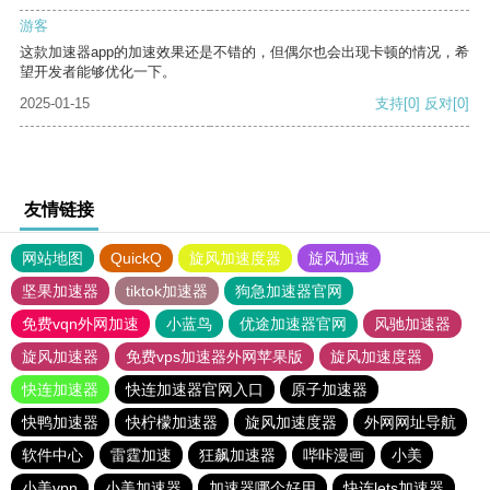
游客
这款加速器app的加速效果还是不错的，但偶尔也会出现卡顿的情况，希
望开发者能够优化一下。
2025-01-15
支持
[0]
反对
[0]
友情链接
网站地图
QuickQ
旋风加速度器
旋风加速
坚果加速器
tiktok加速器
狗急加速器官网
免费vqn外网加速
小蓝鸟
优途加速器官网
风驰加速器
旋风加速器
免费vps加速器外网苹果版
旋风加速度器
快连加速器
快连加速器官网入口
原子加速器
快鸭加速器
快柠檬加速器
旋风加速度器
外网网址导航
软件中心
雷霆加速
狂飙加速器
哔咔漫画
小美
小美vpn
小美加速器
加速器哪个好用
快连lets加速器