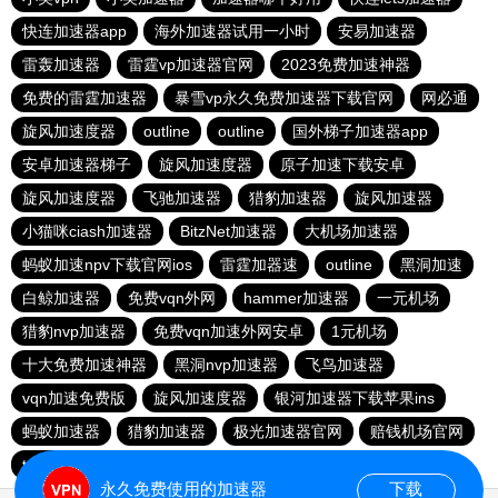
快连加速器app
海外加速器试用一小时
安易加速器
雷轰加速器
雷霆vp加速器官网
2023免费加速神器
免费的雷霆加速器
暴雪vp永久免费加速器下载官网
网必通
旋风加速度器
outline
outline
国外梯子加速器app
安卓加速器梯子
旋风加速度器
原子加速下载安卓
旋风加速度器
飞驰加速器
猎豹加速器
旋风加速器
小猫咪ciash加速器
BitzNet加速器
大机场加速器
蚂蚁加速npv下载官网ios
雷霆加器速
outline
黑洞加速
白鲸加速器
免费vqn外网
hammer加速器
一元机场
猎豹nvp加速器
免费vqn加速外网安卓
1元机场
十大免费加速神器
黑洞nvp加速器
飞鸟加速器
vqn加速免费版
旋风加速度器
银河加速器下载苹果ins
蚂蚁加速器
猎豹加速器
极光加速器官网
赔钱机场官网
twitter加速器
西柚加速器
永久免费使用的加速器
下载