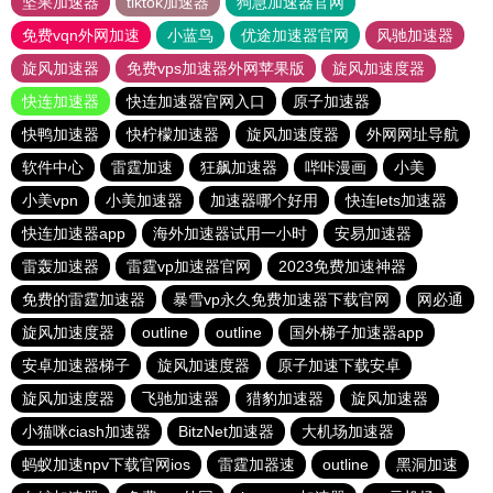
坚果加速器
tiktok加速器
狗急加速器官网
免费vqn外网加速
小蓝鸟
优途加速器官网
风驰加速器
旋风加速器
免费vps加速器外网苹果版
旋风加速度器
快连加速器
快连加速器官网入口
原子加速器
快鸭加速器
快柠檬加速器
旋风加速度器
外网网址导航
软件中心
雷霆加速
狂飙加速器
哔咔漫画
小美
小美vpn
小美加速器
加速器哪个好用
快连lets加速器
快连加速器app
海外加速器试用一小时
安易加速器
雷轰加速器
雷霆vp加速器官网
2023免费加速神器
免费的雷霆加速器
暴雪vp永久免费加速器下载官网
网必通
旋风加速度器
outline
outline
国外梯子加速器app
安卓加速器梯子
旋风加速度器
原子加速下载安卓
旋风加速度器
飞驰加速器
猎豹加速器
旋风加速器
小猫咪ciash加速器
BitzNet加速器
大机场加速器
蚂蚁加速npv下载官网ios
雷霆加器速
outline
黑洞加速