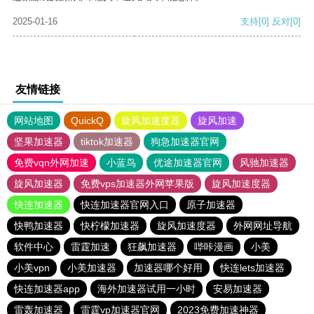
2025-01-16
支持
[0]
反对
[0]
友情链接
网站地图
QuickQ
旋风加速度器
旋风加速
坚果加速器
tiktok加速器
狗急加速器官网
免费vqn外网加速
小蓝鸟
优途加速器官网
风驰加速器
旋风加速器
免费vps加速器外网苹果版
旋风加速度器
快连加速器
快连加速器官网入口
原子加速器
快鸭加速器
快柠檬加速器
旋风加速度器
外网网址导航
软件中心
雷霆加速
狂飙加速器
哔咔漫画
小美
小美vpn
小美加速器
加速器哪个好用
快连lets加速器
快连加速器app
海外加速器试用一小时
安易加速器
雷轰加速器
雷霆vp加速器官网
2023免费加速神器