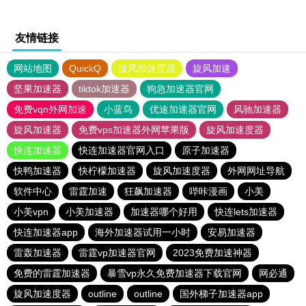
友情链接
网站地图
QuickQ
旋风加速度器
旋风加速
坚果加速器
tiktok加速器
狗急加速器官网
免费vqn外网加速
小蓝鸟
优途加速器官网
风驰加速器
旋风加速器
免费vps加速器外网苹果版
旋风加速度器
快连加速器
快连加速器官网入口
原子加速器
快鸭加速器
快柠檬加速器
旋风加速度器
外网网址导航
软件中心
雷霆加速
狂飙加速器
哔咔漫画
小美
小美vpn
小美加速器
加速器哪个好用
快连lets加速器
快连加速器app
海外加速器试用一小时
安易加速器
雷轰加速器
雷霆vp加速器官网
2023免费加速神器
免费的雷霆加速器
暴雪vp永久免费加速器下载官网
网必通
旋风加速度器
outline
outline
国外梯子加速器app