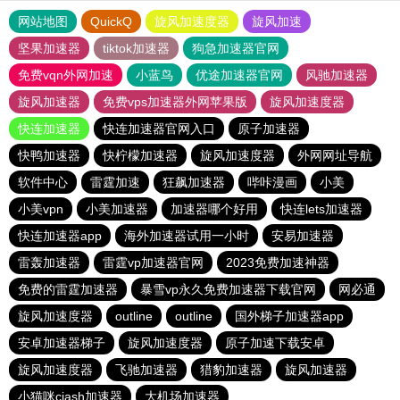
网站地图
QuickQ
旋风加速度器
旋风加速
坚果加速器
tiktok加速器
狗急加速器官网
免费vqn外网加速
小蓝鸟
优途加速器官网
风驰加速器
旋风加速器
免费vps加速器外网苹果版
旋风加速度器
快连加速器
快连加速器官网入口
原子加速器
快鸭加速器
快柠檬加速器
旋风加速度器
外网网址导航
软件中心
雷霆加速
狂飙加速器
哔咔漫画
小美
小美vpn
小美加速器
加速器哪个好用
快连lets加速器
快连加速器app
海外加速器试用一小时
安易加速器
雷轰加速器
雷霆vp加速器官网
2023免费加速神器
免费的雷霆加速器
暴雪vp永久免费加速器下载官网
网必通
旋风加速度器
outline
outline
国外梯子加速器app
安卓加速器梯子
旋风加速度器
原子加速下载安卓
旋风加速度器
飞驰加速器
猎豹加速器
旋风加速器
小猫咪ciash加速器
大机场加速器