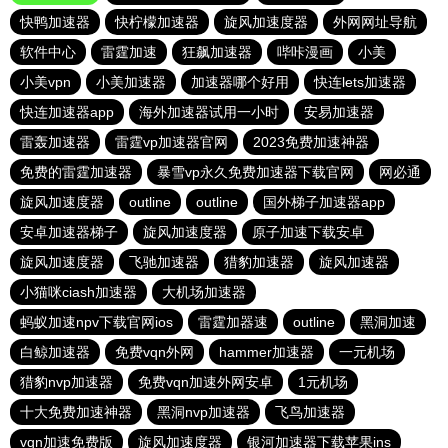
快鸭加速器
快柠檬加速器
旋风加速度器
外网网址导航
软件中心
雷霆加速
狂飙加速器
哔咔漫画
小美
小美vpn
小美加速器
加速器哪个好用
快连lets加速器
快连加速器app
海外加速器试用一小时
安易加速器
雷轰加速器
雷霆vp加速器官网
2023免费加速神器
免费的雷霆加速器
暴雪vp永久免费加速器下载官网
网必通
旋风加速度器
outline
outline
国外梯子加速器app
安卓加速器梯子
旋风加速度器
原子加速下载安卓
旋风加速度器
飞驰加速器
猎豹加速器
旋风加速器
小猫咪ciash加速器
大机场加速器
蚂蚁加速npv下载官网ios
雷霆加器速
outline
黑洞加速
白鲸加速器
免费vqn外网
hammer加速器
一元机场
猎豹nvp加速器
免费vqn加速外网安卓
1元机场
十大免费加速神器
黑洞nvp加速器
飞鸟加速器
vqn加速免费版
旋风加速度器
银河加速器下载苹果ins