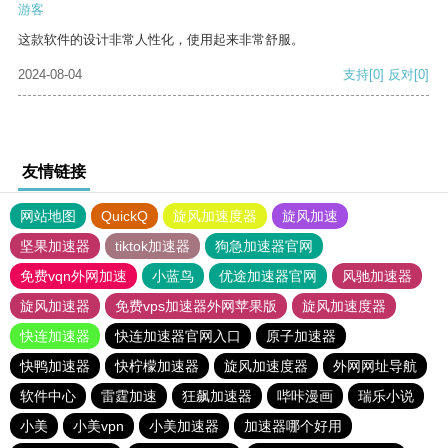
游客
这款软件的设计非常人性化，使用起来非常舒服。
2024-08-04
支持
[0]
反对
[0]
友情链接
网站地图
QuickQ
旋风加速度器
旋风加速
坚果加速器
tiktok加速器
狗急加速器官网
免费vqn外网加速
小蓝鸟
优途加速器官网
风驰加速器
旋风加速器
免费vps加速器外网苹果版
旋风加速度器
快连加速器
快连加速器官网入口
原子加速器
快鸭加速器
快柠檬加速器
旋风加速度器
外网网址导航
软件中心
雷霆加速
狂飙加速器
哔咔漫画
瑞乐小说
小美
小美vpn
小美加速器
加速器哪个好用