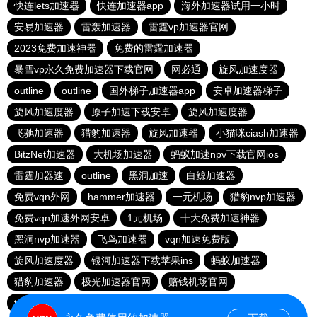
快连lets加速器
快连加速器app
海外加速器试用一小时
安易加速器
雷轰加速器
雷霆vp加速器官网
2023免费加速神器
免费的雷霆加速器
暴雪vp永久免费加速器下载官网
网必通
旋风加速度器
outline
outline
国外梯子加速器app
安卓加速器梯子
旋风加速度器
原子加速下载安卓
旋风加速度器
飞驰加速器
猎豹加速器
旋风加速器
小猫咪ciash加速器
BitzNet加速器
大机场加速器
蚂蚁加速npv下载官网ios
雷霆加器速
outline
黑洞加速
白鲸加速器
免费vqn外网
hammer加速器
一元机场
猎豹nvp加速器
免费vqn加速外网安卓
1元机场
十大免费加速神器
黑洞nvp加速器
飞鸟加速器
vqn加速免费版
旋风加速度器
银河加速器下载苹果ins
蚂蚁加速器
猎豹加速器
极光加速器官网
赔钱机场官网
twitter加速器
西柚加速器