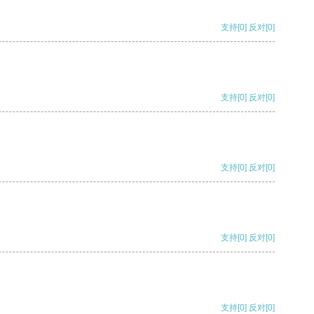
支持
[0]
反对
[0]
支持
[0]
反对
[0]
支持
[0]
反对
[0]
支持
[0]
反对
[0]
支持
[0]
反对
[0]