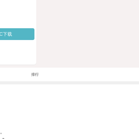
PC下载
排行
。