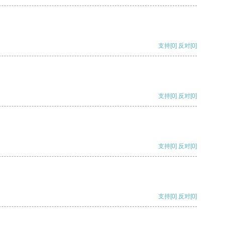
支持
[0]
反对
[0]
支持
[0]
反对
[0]
支持
[0]
反对
[0]
支持
[0]
反对
[0]