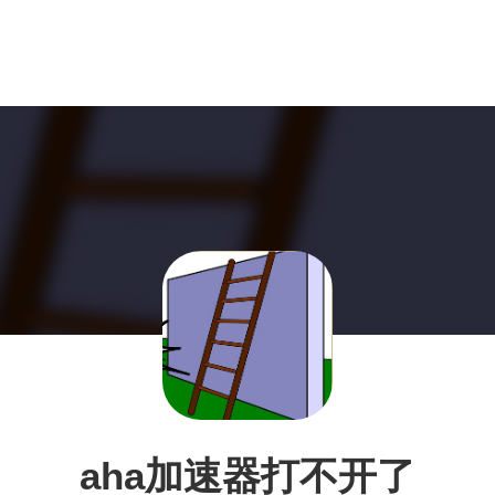
aha加速器打不开了