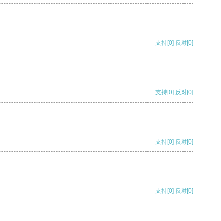
支持
[0]
反对
[0]
支持
[0]
反对
[0]
支持
[0]
反对
[0]
支持
[0]
反对
[0]