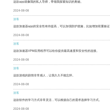
这款app就像我的私人导师，带领我探索知识的奥秘。
2024-08-08
游客
这款加速器app的安全性有待提高，可以加强防护措施，比如增加双重验证
2024-08-08
游客
这款加速器VPM应用程序可以给你提供最高速度和安全性的连接。
2024-08-08
游客
这款游戏的剧情非常感人，让我久久不能忘怀。
2024-08-08
游客
这款软件的学习方式非常灵活，可以根据自己的需求选择学习方式。
2024-08-08