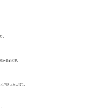
野。
己感兴趣的知识。
你在网络上自由移动。