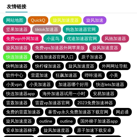
友情链接
网站地图
QuickQ
旋风加速度器
旋风加速
坚果加速器
tiktok加速器
狗急加速器官网
免费vqn外网加速
小蓝鸟
优途加速器官网
风驰加速器
旋风加速器
免费vps加速器外网苹果版
旋风加速度器
快连加速器
快连加速器官网入口
原子加速器
快鸭加速器
快柠檬加速器
旋风加速度器
外网网址导航
软件中心
雷霆加速
狂飙加速器
哔咔漫画
小美
小美vpn
小美加速器
加速器哪个好用
快连lets加速器
快连加速器app
海外加速器试用一小时
安易加速器
雷轰加速器
雷霆vp加速器官网
2023免费加速神器
免费的雷霆加速器
暴雪vp永久免费加速器下载官网
网必通
旋风加速度器
outline
outline
国外梯子加速器app
安卓加速器梯子
旋风加速度器
原子加速下载安卓