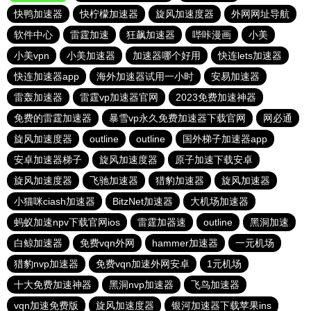
快鸭加速器
快柠檬加速器
旋风加速度器
外网网址导航
软件中心
雷霆加速
狂飙加速器
哔咔漫画
小美
小美vpn
小美加速器
加速器哪个好用
快连lets加速器
快连加速器app
海外加速器试用一小时
安易加速器
雷轰加速器
雷霆vp加速器官网
2023免费加速神器
免费的雷霆加速器
暴雪vp永久免费加速器下载官网
网必通
旋风加速度器
outline
outline
国外梯子加速器app
安卓加速器梯子
旋风加速度器
原子加速下载安卓
旋风加速度器
飞驰加速器
猎豹加速器
旋风加速器
小猫咪ciash加速器
BitzNet加速器
大机场加速器
蚂蚁加速npv下载官网ios
雷霆加器速
outline
黑洞加速
白鲸加速器
免费vqn外网
hammer加速器
一元机场
猎豹nvp加速器
免费vqn加速外网安卓
1元机场
十大免费加速神器
黑洞nvp加速器
飞鸟加速器
vqn加速免费版
旋风加速度器
银河加速器下载苹果ins