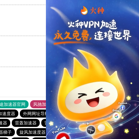
支持
[0]
反对
[0]
支持
[0]
反对
[0]
途加速器官网
风驰加速器
旋风加速器
加速度器
外网网址导航
软件中心
雷霆加速
狂飙加速器
速器
雷轰加速器
雷霆vp加速器官网
2023免费加速神器
器梯子
旋风加速度器
原子加速下载安卓
旋风加速度器